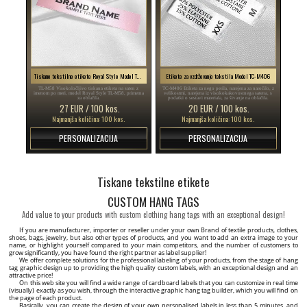
Tiskane tekstilne etikete Royal Style Model TL-M58
Etikete za vzdrževanje tekstila Model TC-M406
TL-M58 Visokoločljivo tiskana etiketa na saten z
TC-M406 Etiketa za nego perila, narejena za naročilo, z
imenom po meri, model Royal Style TL-M58, primerna
velikostmi, narejena iz visokokakovostnega satena, s
za oblačila.
podatki o sestavi materiala, za šivanje na oblačila.
27 EUR / 100 kos.
20 EUR / 100 kos.
Najmanjša količina: 100 kos.
Najmanjša količina: 100 kos.
PERSONALIZACIJA
PERSONALIZACIJA
Tiskane tekstilne etikete
CUSTOM HANG TAGS
Add value to your products with custom clothing hang tags with an exceptional design!
If you are manufacturer, importer or reseller under your own Brand of textile products, clothes,
shoes, bags, jewelry, but also other types of products, and you want to add an extra image to your
name, or highlight yourself compared to your main competitors, and the number of customers to
grow significantly, you have found the right partner as label supplier!
We offer complete solutions for the professional labeling of your products, from the stage of hang
tag graphic design up to providing the high quality custom labels, with an exceptional design and an
attractive price!
On this web site you will find a wide range of cardboard labels that you can customize in real time
(visually) exactly as you wish, through the interactive graphic hang tag builder, which you will find on
the page of each product.
Basically, you can create the design of your own personalised labels in less than 5 minutes, and