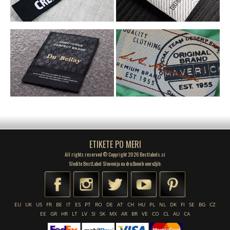
ETIKETE PO MERI
All rights reserved © Copyright 2026 Bestlabels.si
Sledite BestLabel Slovenija na družbenih omrežjih:
EU
UK
US
FR
BE
IT
ES
PT
RO
DE
AT
CH
HU
PL
NL
DK
FI
SE
BG
CZ
EE
GR
HR
LT
LV
SI
SK
MX
AR
BR
VE
CO
CL
AU
CA