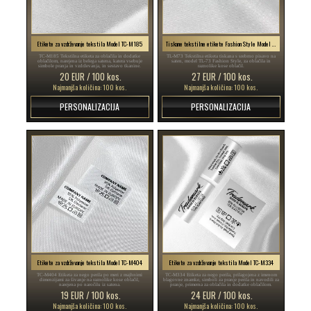
Etikete za vzdrževanje tekstila Model TC-M185
Tiskane tekstilne etikete Fashion Style Model TL-M73
TC-M185 Tekstilna etiketa za oblačila in dodatke
TL-M73 Tekstilna etiketa tiskana s srebrno pisavo na
oblačilom, narejena iz belega satena, katera vsebuje
saten, model TL-73 Fashion Style, za oblačila in
simbole pranja in vzdrževanja, in sestavo tkanine.
raznolike kose oblačil.
20 EUR / 100 kos.
27 EUR / 100 kos.
Najmanjša količina: 100 kos.
Najmanjša količina: 100 kos.
PERSONALIZACIJA
PERSONALIZACIJA
Etikete za vzdrževanje tekstila Model TC-M404
Etikete za vzdrževanje tekstila Model TC-M334
TC-M404 Etiketa za nego perila po meri z majhnimi
TC-M334 Etiketa za nego perila, prilagojena z imenom
dimenzijami za šivanje na raznolike kose oblačil,
blagovne znamke, simboli za pranje perila in navodili za
narejena po naročilu iz satena.
pranje, primerna za oblačila in dodatke oblačilom.
19 EUR / 100 kos.
24 EUR / 100 kos.
Najmanjša količina: 100 kos.
Najmanjša količina: 100 kos.