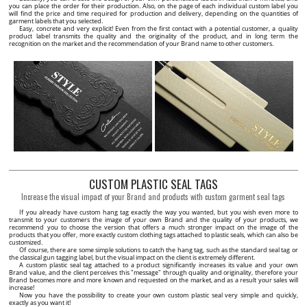
you can place the order for their production. Also, on the page of each individual custom label you
will find the price and time required for production and delivery, depending on the quantities of
garment labels that you selected.
Easy, concrete and very explicit! Even from the first contact with a potential customer, a quality
product label transmits the quality and the originality of the product, and in long term the
recognition on the market and the recommendation of your Brand name to other customers.
CUSTOM PLASTIC SEAL TAGS
Increase the visual impact of your Brand and products with custom garment seal tags
If you already have custom hang tag exactly the way you wanted, but you wish even more to
transmit to your customers the image of your own Brand and the quality of your products, we
recommend you to choose the version that offers a much stronger impact on the image of the
products that you offer, more exactly custom clothing tags attached to plastic seals, which can also be
customized.
Of course, there are some simple solutions to catch the hang tag, such as the standard seal tag or
the classical gun tagging label, but the visual impact on the client is extremely different.
A custom plastic seal tag attached to a product significantly increases its value and your own
Brand value, and the client perceives this "message" through quality and originality, therefore your
Brand becomes more and more known and requested on the market, and as a result your sales will
increase!
Now you have the possibility to create your own custom plastic seal very simple and quickly,
exactly as you want it!