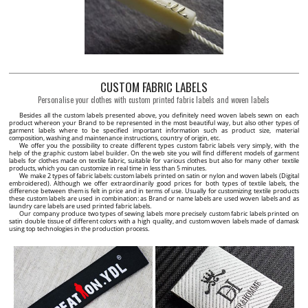
CUSTOM FABRIC LABELS
Personalise your clothes with custom printed fabric labels and woven labels
Besides all the custom labels presented above, you definitely need woven labels sewn on each
product whereon your Brand to be represented in the most beautiful way, but also other types of
garment labels where to be specified important information such as product size, material
composition, washing and maintenance instructions, country of origin, etc.
We offer you the possibility to create different types custom fabric labels very simply, with the
help of the graphic custom label builder. On the web site you will find different models of garment
labels for clothes made on textile fabric, suitable for various clothes but also for many other textile
products, which you can customize in real time in less than 5 minutes.
We make 2 types of fabric labels: custom labels printed on satin or nylon and woven labels (Digital
embroidered). Although we offer extraordinarily good prices for both types of textile labels, the
difference between them is felt in price and in terms of use. Usually for customizing textile products
these custom labels are used in combination: as Brand or name labels are used woven labels and as
laundry care labels are used printed fabric labels.
Our company produce two types of sewing labels more precisely custom fabric labels printed on
satin double tissue of different colors with a high quality, and custom woven labels made of damask
using top technologies in the production process.