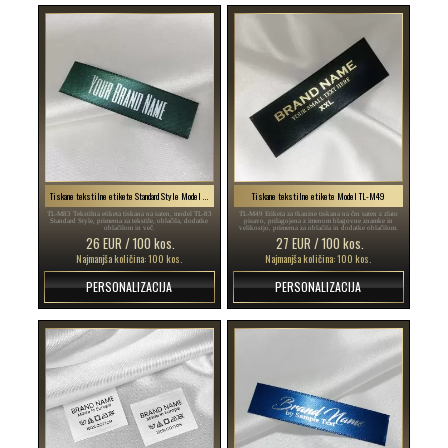
Tiskane tekstilne etikete Standard Style Model TL-M83
Tiskane tekstilne etikete Model TL-M49
TL-M83 Tekstilna etiketa tiskana na saten, model TL-83
TL-M49 Etiketa za tkanine tiskana na črn saten z zlato
Standard Style, primerna za tekstile, oblačila, dodatke
pisavo, prilagojena z imenom blagovne znamke in
oblačilom in več.
velikostjo, primerna za oblačila in dodatke oblačilom.
26 EUR / 100 kos.
27 EUR / 100 kos.
Najmanjša količina: 100 kos.
Najmanjša količina: 100 kos.
PERSONALIZACIJA
PERSONALIZACIJA