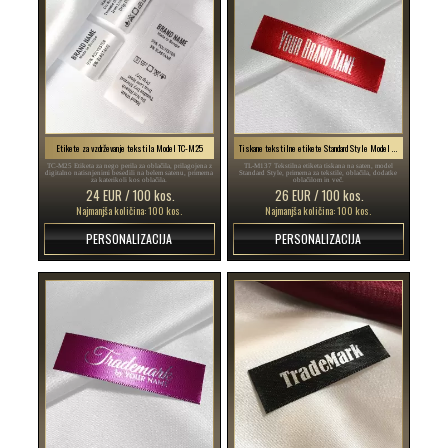
Etikete za vzdrževanje tekstila Model TC-M25
Tiskane tekstilne etikete Standard Style Model TL-M137
TC-M25 Etiketa za nego perila za oblačila, prilagojena z
TL-M137 Tekstilna etiketa tiskana na saten, model
digitalno natisnjenimi besedili na belem satenu, primerna
Standard Style, primerna za tekstile, oblačila, dodatke
za katerikoli kos oblačila.
oblačilom in več.
24 EUR / 100 kos.
26 EUR / 100 kos.
Najmanjša količina: 100 kos.
Najmanjša količina: 100 kos.
PERSONALIZACIJA
PERSONALIZACIJA