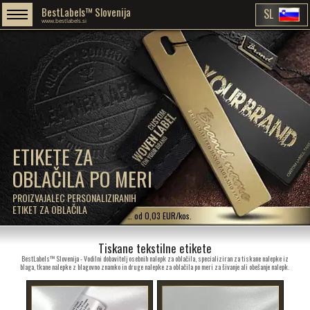
BestLabels™ Slovenija
SL
www.bestlabels.si
ETIKETE ZA
OBLAČILA PO MERI
PROIZVAJALEC PERSONALIZIRANIH
ETIKET ZA OBLAČILA
… od 0,03 EUR/kos.
Tiskane tekstilne etikete
BestLabels™ Slovenija - Vodilni dobavitelj osebnih nalepk za oblačila, specializiran za tiskane nalepke iz
blaga, tkane nalepke z blagovno znamko in druge nalepke za oblačila po meri za šivanje ali obešanje nalepk.