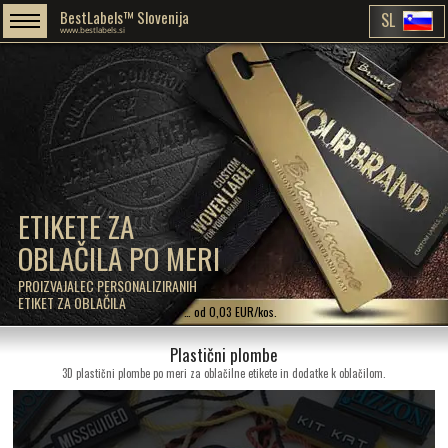
BestLabels™ Slovenija
SL
www.bestlabels.si
ETIKETE ZA
OBLAČILA PO MERI
PROIZVAJALEC PERSONALIZIRANIH
ETIKET ZA OBLAČILA
… od 0,03 EUR/kos.
Plastični plombe
3D plastični plombe po meri za oblačilne etikete in dodatke k oblačilom.