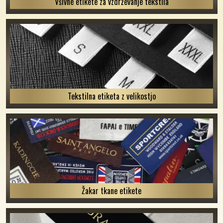
Všivne etikete za vzdrževanje tekstila
Tekstilna etiketa z velikostjo
Žakar tkane etikete