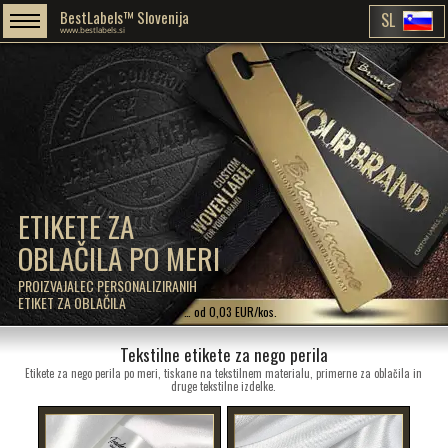
BestLabels™ Slovenija
SL
www.bestlabels.si
ETIKETE ZA
OBLAČILA PO MERI
PROIZVAJALEC PERSONALIZIRANIH
ETIKET ZA OBLAČILA
… od 0,03 EUR/kos.
Tekstilne etikete za nego perila
Etikete za nego perila po meri, tiskane na tekstilnem materialu, primerne za oblačila in
druge tekstilne izdelke.