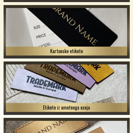
Kartonske etikete
Etikete iz umetnega usnja