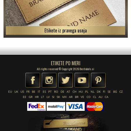
Etikete iz pravega usnja
ETIKETE PO MERI
All rights reserved © Copyright 2026 Bestlabels.si
EU
UK
US
FR
BE
IT
ES
PT
RO
DE
AT
CH
HU
PL
NL
DK
FI
SE
BG
CZ
EE
GR
HR
LT
LV
SI
SK
MX
AR
BR
VE
CO
CL
AU
CA