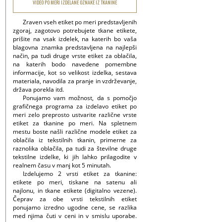
VIDEO PO MERI IZDELANE OZNAKE IZ TKANINE
Zraven vseh etiket po meri predstavljenih
zgoraj, zagotovo potrebujete tkane etikete,
prišite na vsak izdelek, na katerih bo vaša
blagovna znamka predstavljena na najlepši
način, pa tudi druge vrste etiket za oblačila,
na katerih bodo navedene pomembne
informacije, kot so velikost izdelka, sestava
materiala, navodila za pranje in vzdrževanje,
država porekla itd.
Ponujamo vam možnost, da s pomočjo
grafičnega programa za izdelavo etiket po
meri zelo preprosto ustvarite različne vrste
etiket za tkanine po meri. Na spletnem
mestu boste našli različne modele etiket za
oblačila iz tekstilnih tkanin, primerne za
raznolika oblačila, pa tudi za številne druge
tekstilne izdelke, ki jih lahko prilagodite v
realnem času v manj kot 5 minutah.
Izdelujemo 2 vrsti etiket za tkanine:
etikete po meri, tiskane na satenu ali
najlonu, in tkane etikete (digitalno vezene).
Čeprav za obe vrsti tekstilnih etiket
ponujamo izredno ugodne cene, se razlika
med njima čuti v ceni in v smislu uporabe.