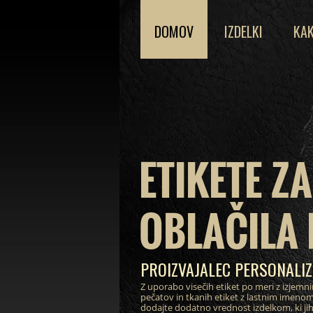
DOMOV
IZDELKI
KAK
ETIKETE ZA
OBLAČILA 
PROIZVAJALEC PERSONALIZ
Z uporabo visečih etiket po meri z izjemn
pečatov in tkanih etiket z lastnim imeno
dodajte dodatno vrednost izdelkom, ki jih