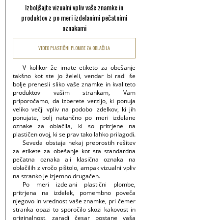
Izboljšajte vizualni vpliv vaše znamke in
produktov z po meri izdelanimi pečatnimi
oznakami
VIDEO PLASTIČNI PLOMBE ZA OBLAČILA
V kolikor že imate etiketo za obešanje
takšno kot ste jo želeli, vendar bi radi še
bolje prenesli sliko vaše znamke in kvaliteto
produktov vašim strankam, Vam
priporočamo, da izberete verzijo, ki ponuja
veliko večji vpliv na podobo izdelkov, ki jih
ponujate, bolj natančno po meri izdelane
oznake za oblačila, ki so pritrjene na
plastičen ovoj, ki se prav tako lahko prilagodi.
Seveda obstaja nekaj preprostih rešitev
za etikete za obešanje kot sta standardna
pečatna oznaka ali klasična oznaka na
oblačilih z vročo pištolo, ampak vizualni vpliv
na stranko je izjemno drugačen.
Po meri izdelani plastični plombe,
pritrjena na izdelek, pomembno poveča
njegovo in vrednost vaše znamke, pri čemer
stranka opazi to sporočilo skozi kakovost in
originalnost, zaradi česar postane vaša