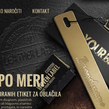
O NAROČITI
KONTAKT
PO MERI
IRANIH ETIKET ZA OBLAČILA
im dizajnom, plastičnih
m ali blagovno znamko
 prodajate, in naredite