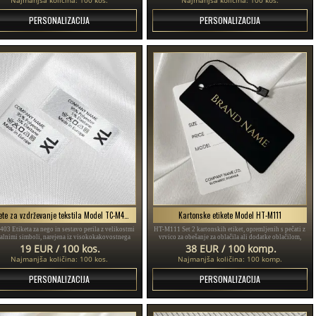
PERSONALIZACIJA
PERSONALIZACIJA
Etikete za vzdrževanje tekstila Model TC-M403
Kartonske etikete Model HT-M111
03 Etiketa za nego in sestavo perila z velikostmi
HT-M111 Set 2 kartonskih etiket, opremljenih s pečati z
ralnimi simboli, narejena iz visokokakovostnega
vrvico za obešanje za oblačila ali dodatke oblačilom,
satena, za šivanje na oblačila.
narejeni iz debelega plastificiranega kartona in
19 EUR / 100 kos.
38 EUR / 100 komp.
natisnjeni z zlatim in črnim besedilom.
Najmanjša količina: 100 kos.
Najmanjša količina: 100 komp.
PERSONALIZACIJA
PERSONALIZACIJA