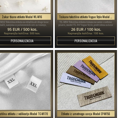
Žakar tkane etikete Model WL-M16
Tiskane tekstilne etikete Vogue Style Model TL-M94
16 Tekstilna etiketa za oblačila ali druge kose
TL-M94 Tekstilna etiketa tiskana na saten s srebrno
lačil, narejena iz poliesterskih niti za vezenje,
pisavo, model TL-94 Vogue Style, predvidena za kose
lagojena glede na dizajn potrošnika v različnih
oblačil, različna oblačila ter dodatke.
95 EUR / 500 kos.
26 EUR / 100 kos.
barvah.
Najmanjša količina: 500 kos.
Najmanjša količina: 100 kos.
PERSONALIZACIJA
PERSONALIZACIJA
stilna etiketa z velikostjo Model TC-M170
Etikete iz umetnega usnja Model EP-M156