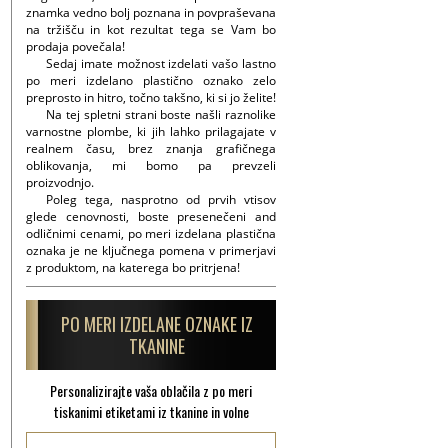
znamka vedno bolj poznana in povpraševana
na tržišču in kot rezultat tega se Vam bo
prodaja povečala!
Sedaj imate možnost izdelati vašo lastno
po meri izdelano plastično oznako zelo
preprosto in hitro, točno takšno, ki si jo želite!
Na tej spletni strani boste našli raznolike
varnostne plombe, ki jih lahko prilagajate v
realnem času, brez znanja grafičnega
oblikovanja, mi bomo pa prevzeli
proizvodnjo.
Poleg tega, nasprotno od prvih vtisov
glede cenovnosti, boste presenečeni and
odličnimi cenami, po meri izdelana plastična
oznaka je ne ključnega pomena v primerjavi
z produktom, na katerega bo pritrjena!
PO MERI IZDELANE OZNAKE IZ
TKANINE
Personalizirajte vaša oblačila z po meri
tiskanimi etiketami iz tkanine in volne