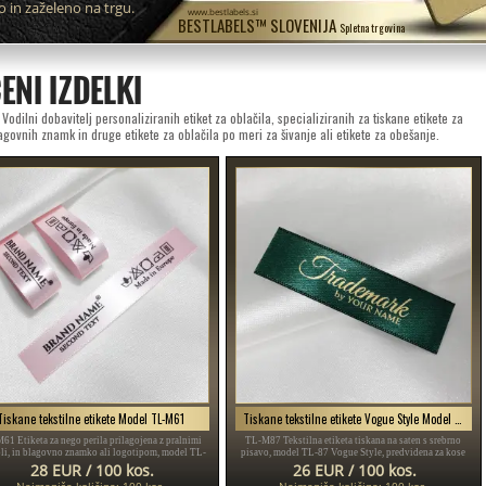
o in zaželeno na trgu.
www.bestlabels.si
BESTLABELS™ SLOVENIJA
Spletna trgovina
ENI IZDELKI
odilni dobavitelj personaliziranih etiket za oblačila, specializiranih za tiskane etikete za
lagovnih znamk in druge etikete za oblačila po meri za šivanje ali etikete za obešanje.
Tiskane tekstilne etikete Model TL-M61
Tiskane tekstilne etikete Vogue Style Model TL-M87
61 Etiketa za nego perila prilagojena z pralnimi
TL-M87 Tekstilna etiketa tiskana na saten s srebrno
li, in blagovno znamko ali logotipom, model TL-
pisavo, model TL-87 Vogue Style, predvidena za kose
rimerna za katerikoli tekstilni izdelek, še posebej
oblačil, različna oblačila in dodatke.
28 EUR / 100 kos.
26 EUR / 100 kos.
kose oblačil.
Najmanjša količina: 100 kos.
Najmanjša količina: 100 kos.