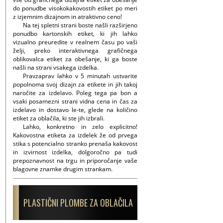
do ponudbe visokokakovostih etiket po meri
z izjemnim dizajnom in atraktivno ceno!
Na tej spletni strani boste našli razširjeno
ponudbo kartonskih etiket, ki jih lahko
vizualno preuredite v realnem času po vaši
želji, preko interaktivnega grafičnega
oblikovalca etiket za obešanje, ki ga boste
našli na strani vsakega izdelka.
Pravzaprav lahko v 5 minutah ustvarite
popolnoma svoj dizajn za etikete in jih takoj
naročite za izdelavo. Poleg tega pa bon a
vsaki posamezni strani vidna cena in čas za
izdelavo in dostavo le-te, glede na količino
etiket za oblačila, ki ste jih izbrali.
Lahko, konkretno in zelo explicitno!
Kakovostna etiketa za izdelek že od prvega
stika s potencialno stranko prenaša kakovost
in izvirnost izdelka, dolgoročno pa tudi
prepoznavnost na trgu in priporočanje vaše
blagovne znamke drugim strankam.
PLASTIČNI PLOMBE ZA OBLAČILA