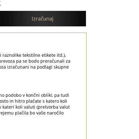
E
Izračunaj
 raznolike tekstilne etikete itd.),
i prevoza pa se bodo preračunali za
voza izračunani na podlagi skupne
no podobo v končni obliki, pa tudi
to in hitro plačate s katero koli
 kateri koli valuti (pretvorba valut
ejemu plačila bo vaše naročilo