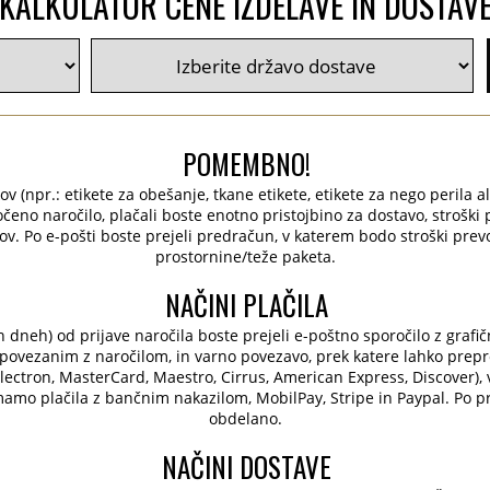
KALKULATOR CENE IZDELAVE IN DOSTAV
POMEMBNO!
ov (npr.: etikete za obešanje, tkane etikete, etikete za nego perila ali
očeno naročilo, plačali boste enotno pristojbino za dostavo, strošk
ov. Po e-pošti boste prejeli predračun, v katerem bodo stroški pre
prostornine/teže paketa.
NAČINI PLAČILA
h dneh) od prijave naročila boste prejeli e-poštno sporočilo z grafič
ovezanim z naročilom, in varno povezavo, prek katere lahko prepros
 Electron, MasterCard, Maestro, Cirrus, American Express, Discover), v
amo plačila z bančnim nakazilom, MobilPay, Stripe in Paypal. Po pr
obdelano.
NAČINI DOSTAVE