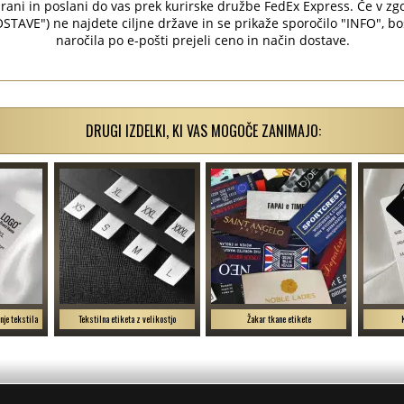
kirani in poslani do vas prek kurirske družbe FedEx Express. Če v
VE") ne najdete ciljne države in se prikaže sporočilo "INFO", bo
naročila po e-pošti prejeli ceno in način dostave.
DRUGI IZDELKI, KI VAS MOGOČE ZANIMAJO:
nje tekstila
Tekstilna etiketa z velikostjo
Žakar tkane etikete