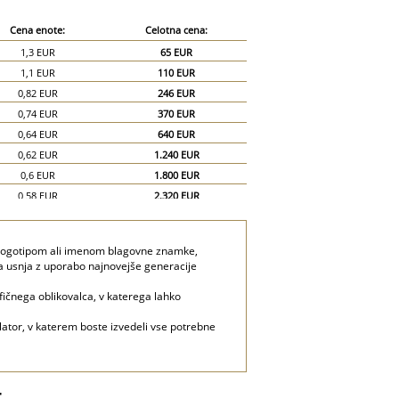
Cena enote:
Celotna cena:
1,3 EUR
65 EUR
1,1 EUR
110 EUR
0,82 EUR
246 EUR
0,74 EUR
370 EUR
0,64 EUR
640 EUR
0,62 EUR
1.240 EUR
0,6 EUR
1.800 EUR
0,58 EUR
2.320 EUR
0,56 EUR
2.800 EUR
 logotipom ali imenom blagovne znamke,
ga usnja z uporabo najnovejše generacije
fičnega oblikovalca, v katerega lahko
ulator, v katerem boste izvedeli vse potrebne