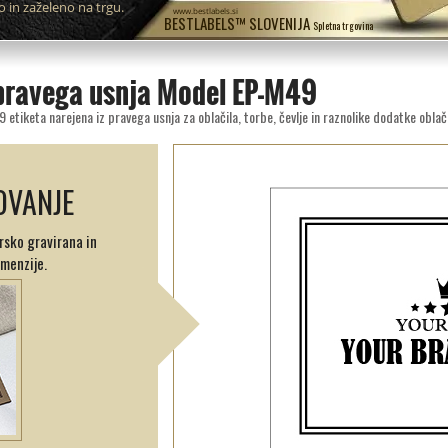
o in zaželeno na trgu.
www.bestlabels.si
BESTLABELS™ SLOVENIJA
Spletna trgovina
z pravega usnja Model EP-M49
 etiketa narejena iz pravega usnja za oblačila, torbe, čevlje in raznolike dodatke oblač
OVANJE
ersko gravirana in
menzije.