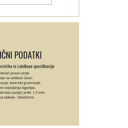
IČNI PODATKI
istike in izdelkove specifikacije
erial: pravo usnje.
je na velikost: laser.
acija: lasersko graviranje.
t vstavljanja logotipa.
riala (usnje): pribl. 1,5 mm.
ost etikete - 50x65mm.