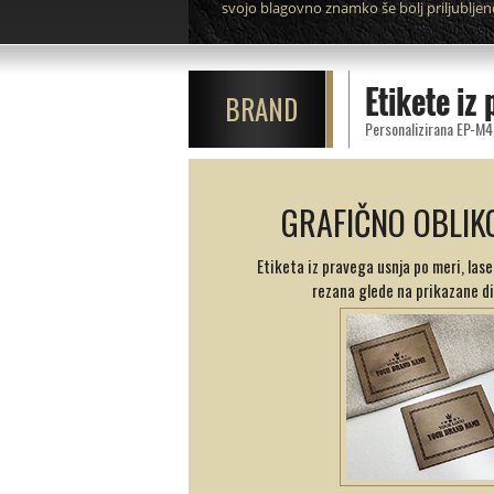
svojo blagovno znamko še bolj priljubljen
Etikete i
BRAND
Personalizirana EP-M49
GRAFIČNO OBLIK
Etiketa iz pravega usnja po meri, las
rezana glede na prikazane di