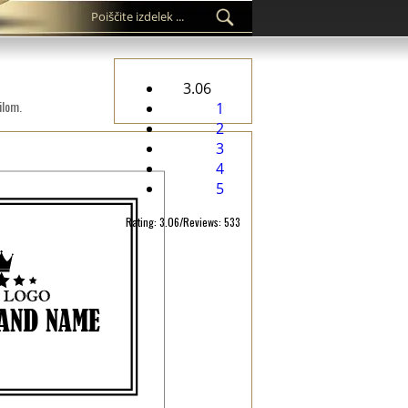
3.06
ilom.
1
2
3
4
5
Rating: 3.06/Reviews: 533