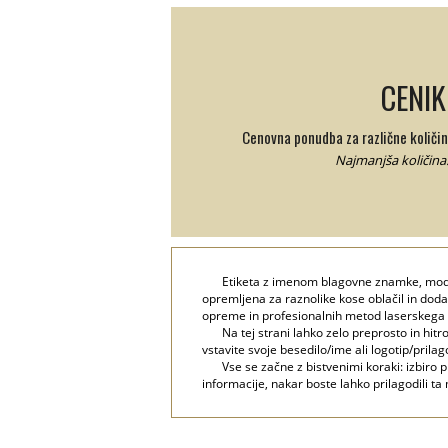
CENIK
Cenovna ponudba za različne količi
Najmanjša količina:
Etiketa z imenom blagovne znamke, mode
opremljena za raznolike kose oblačil in dod
opreme in profesionalnih metod laserskega g
Na tej strani lahko zelo preprosto in hi
vstavite svoje besedilo/ime ali logotip/prilag
Vse se začne z bistvenimi koraki: izbiro 
informacije, nakar boste lahko prilagodili ta