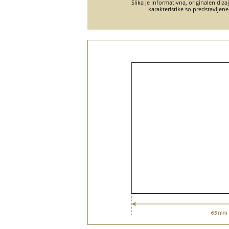
Slika je informativna, originalen diza
karakteristike so predstavljene