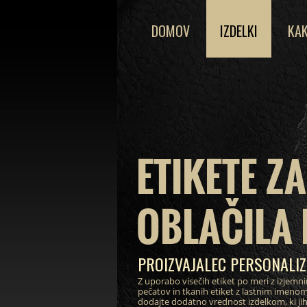
DOMOV
IZDELKI
KAK
ETIKETE ZA
OBLAČILA 
PROIZVAJALEC PERSONALIZ
Z uporabo visečih etiket po meri z izjemn
pečatov in tkanih etiket z lastnim imeno
dodajte dodatno vrednost izdelkom, ki jih