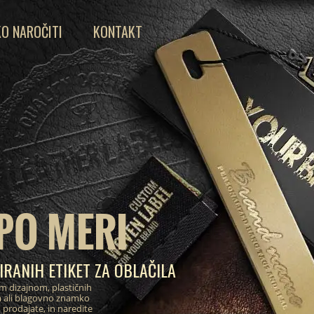
O NAROČITI
KONTAKT
PO MERI
IRANIH ETIKET ZA OBLAČILA
im dizajnom, plastičnih
m ali blagovno znamko
 prodajate, in naredite