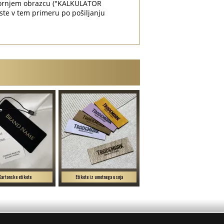
 zgornjem obrazcu ("KALKULATOR
ste v tem primeru po pošiljanju
Kartonske etikete
Etikete iz umetnega usnja