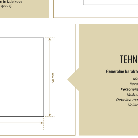
jn in izdelkove
 spodaj!
TEHN
Generalne karakter
Mat
Rezan
Personaliz
Možnos
Debelina mate
Velik