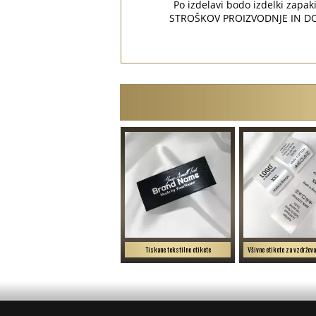
Po izdelavi bodo izdelki zapa
STROŠKOV PROIZVODNJE IN DOSTA
Tiskane tekstilne etikete
Všivne etikete za vzdrževa