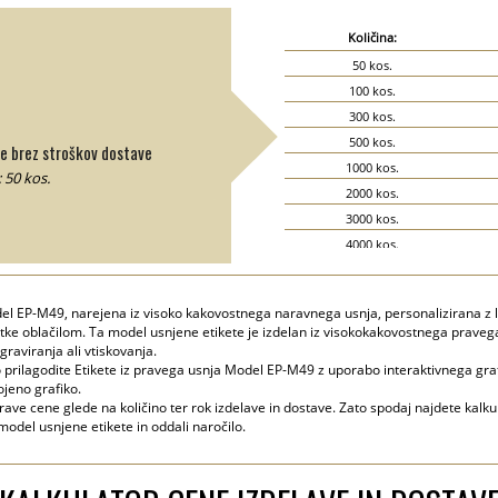
Količina:
50 kos.
100 kos.
300 kos.
500 kos.
ne brez stroškov dostave
1000 kos.
 50 kos.
2000 kos.
3000 kos.
4000 kos.
5000 kos.
l EP-M49, narejena iz visoko kakovostnega naravnega usnja, personalizirana z
atke oblačilom. Ta model usnjene etikete je izdelan iz visokokakovostnega prave
raviranja ali vtiskovanja.
tro prilagodite Etikete iz pravega usnja Model EP-M49 z uporabo interaktivnega gra
ojeno grafiko.
prave cene glede na količino ter rok izdelave in dostave. Zato spodaj najdete kalk
 model usnjene etikete in oddali naročilo.