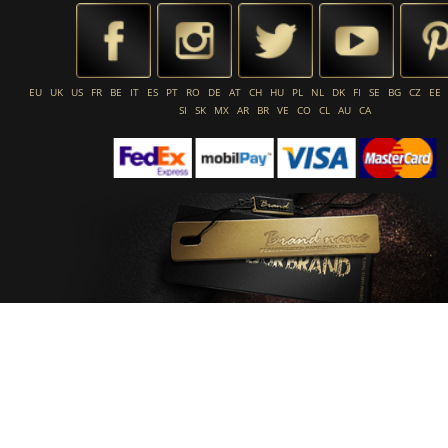
EU
UK
US
FR
BE
IT
ES
PT
RO
DE
AT
CH
HU
PL
NL
DK
FI
SE
BG
CZ
EE
SI
SK
MX
AR
BR
VE
CO
CL
AU
CA