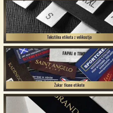
Tekstilna etiketa z velikostjo
Žakar tkane etikete