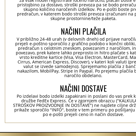
za vsak model registrirate ločeno naročilo, plačali boste 
pristojbino za dostavo, stroški prevoza pa se bodo preraču
skupno količino naročenih izdelkov. Po e-pošti boste pre
predračun, v katerem bodo stroški prevoza izračunani na 
skupne prostornine/teže paketa.
NAČINI PLAČILA
V približno 24-48 urah (v delovnih dneh) od prijave naročil
prejeli e-poštno sporočilo z grafično podobo v končni obliki,
predračun s celotnim zneskom, povezanim z naročilom, i
povezavo, prek katere lahko preprosto in hitro plačate s kat
vrsto kreditne kartice (Visa, Visa Electron, MasterCard, Ma
Cirrus, American Express, Discover), v kateri koli valuti (pr
valut se izvede samodejno). Sprejemamo plačila z ban
nakazilom, MobilPay, Stripe in Paypal. Po prejemu plačila 
naročilo obdelano.
NAČINI DOSTAVE
Po izdelavi bodo izdelki zapakirani in poslani do vas prek 
družbe FedEx Express. Če v zgornjem obrazcu ("KALKU
STROŠKOV PROIZVODNJE IN DOSTAVE") ne najdete ciljne drž
prikaže sporočilo "INFO", boste v tem primeru po pošiljanju
po e-pošti prejeli ceno in način dostave.