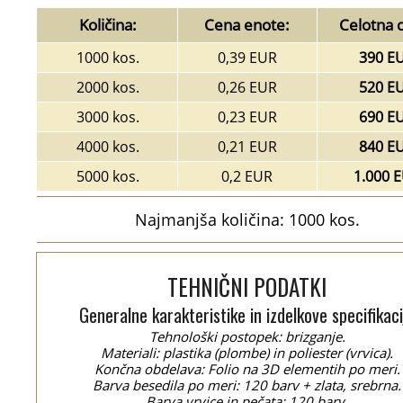
Količina:
Cena enote:
Celotna 
1000 kos.
0,39 EUR
390 E
2000 kos.
0,26 EUR
520 E
3000 kos.
0,23 EUR
690 E
4000 kos.
0,21 EUR
840 E
5000 kos.
0,2 EUR
1.000 
Najmanjša količina: 1000 kos.
TEHNIČNI PODATKI
Generalne karakteristike in izdelkove specifikaci
Tehnološki postopek: brizganje.
Materiali: plastika (plombe) in poliester (vrvica).
Končna obdelava: Folio na 3D elementih po meri.
Barva besedila po meri: 120 barv + zlata, srebrna.
Barva vrvice in pečata: 120 barv.