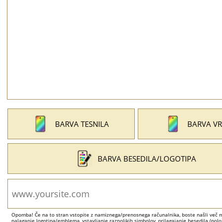
BARVA TESNILA
BARVA VR
BARVA BESEDILA/LOGOTIPA
Opomba! Če na to stran vstopite z namiznega/prenosnega računalnika, boste našli več mo
nalaganje logotipa/emblema, vstavljanje raznolikih simbolov, prilagajanje besedila (položa