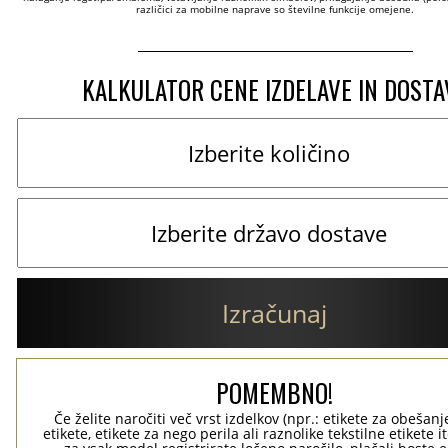
različici za mobilne naprave so številne funkcije omejene.
KALKULATOR CENE IZDELAVE IN DOSTA
Izračunaj
POMEMBNO!
Če želite naročiti več vrst izdelkov (npr.: etikete za obešanj
etikete, etikete za nego perila ali raznolike tekstilne etikete it