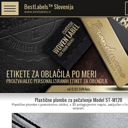
BestLabels™ Slovenija
www.bestlabels.si
ETIKETE ZA OBLAČILA PO MERI
PROIZVAJALEC PERSONALIZIRANIH ETIKET ZA OBLAČILA
… od 0,03 EUR/kos.
Plastične plombe za pečatenje Model ST-M128
Plastične plombe s pravokotno obliko, s 3D prilagojenimi napisi, zaključen s fo
straneh.