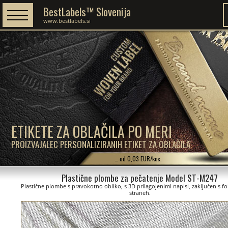
BestLabels™ Slovenija
www.bestlabels.si
ETIKETE ZA OBLAČILA PO MERI
PROIZVAJALEC PERSONALIZIRANIH ETIKET ZA OBLAČILA
… od 0,03 EUR/kos.
Plastične plombe za pečatenje Model ST-M247
Plastične plombe s pravokotno obliko, s 3D prilagojenimi napisi, zaključen s fo
straneh.