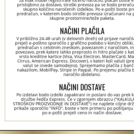
za vsak model registrirate ločeno naročilo, plačali boste 
pristojbino za dostavo, stroški prevoza pa se bodo preraču
skupno količino naročenih izdelkov. Po e-pošti boste pre
predračun, v katerem bodo stroški prevoza izračunani na 
skupne prostornine/teže paketa.
NAČINI PLAČILA
V približno 24-48 urah (v delovnih dneh) od prijave naročil
prejeli e-poštno sporočilo z grafično podobo v končni obliki,
predračun s celotnim zneskom, povezanim z naročilom, i
povezavo, prek katere lahko preprosto in hitro plačate s kat
vrsto kreditne kartice (Visa, Visa Electron, MasterCard, Ma
Cirrus, American Express, Discover), v kateri koli valuti (pr
valut se izvede samodejno). Sprejemamo plačila z ban
nakazilom, MobilPay, Stripe in Paypal. Po prejemu plačila 
naročilo obdelano.
NAČINI DOSTAVE
Po izdelavi bodo izdelki zapakirani in poslani do vas prek 
družbe FedEx Express. Če v zgornjem obrazcu ("KALKU
STROŠKOV PROIZVODNJE IN DOSTAVE") ne najdete ciljne drž
prikaže sporočilo "INFO", boste v tem primeru po pošiljanju
po e-pošti prejeli ceno in način dostave.