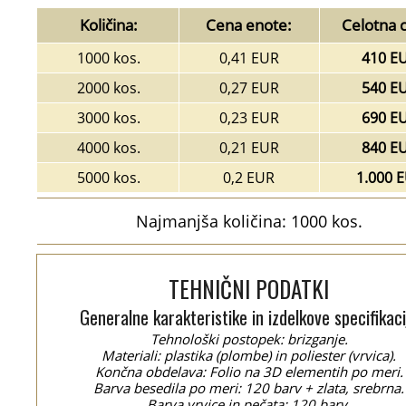
Količina:
Cena enote:
Celotna 
1000 kos.
0,41 EUR
410 E
2000 kos.
0,27 EUR
540 E
3000 kos.
0,23 EUR
690 E
4000 kos.
0,21 EUR
840 E
5000 kos.
0,2 EUR
1.000 
Najmanjša količina: 1000 kos.
TEHNIČNI PODATKI
Generalne karakteristike in izdelkove specifikaci
Tehnološki postopek: brizganje.
Materiali: plastika (plombe) in poliester (vrvica).
Končna obdelava: Folio na 3D elementih po meri.
Barva besedila po meri: 120 barv + zlata, srebrna.
Barva vrvice in pečata: 120 barv.