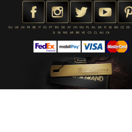
EU
UK
US
FR
BE
IT
ES
PT
RO
DE
AT
CH
HU
PL
NL
DK
FI
SE
BG
CZ
EE
SI
SK
MX
AR
BR
VE
CO
CL
AU
CA