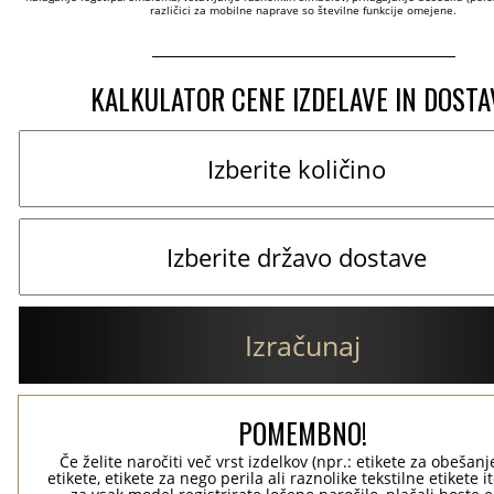
različici za mobilne naprave so številne funkcije omejene.
KALKULATOR CENE IZDELAVE IN DOSTA
Izračunaj
POMEMBNO!
Če želite naročiti več vrst izdelkov (npr.: etikete za obešanj
etikete, etikete za nego perila ali raznolike tekstilne etikete it