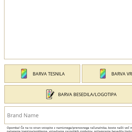
BARVA TESNILA
BARVA VR
BARVA BESEDILA/LOGOTIPA
Opomba! Če na to stran vstopite z namiznega/prenosnega računalnika, boste našli več mo
nalaganje logotipa/emblema, vstavljanje raznolikih simbolov, prilagajanje besedila (položa