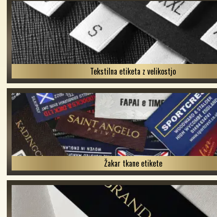
Tekstilna etiketa z velikostjo
Žakar tkane etikete