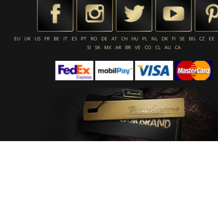
EU
UK
US
FR
BE
IT
ES
PT
RO
DE
AT
CH
HU
PL
NL
DK
FI
SE
BG
CZ
EE
SI
SK
MX
AR
BR
VE
CO
CL
AU
CA