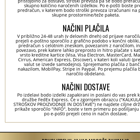
pristojbino za dostavo, stroški prevoza pa se bodo preraču
skupno količino naročenih izdelkov. Po e-pošti boste pre
predračun, v katerem bodo stroški prevoza izračunani na 
skupne prostornine/teže paketa.
NAČINI PLAČILA
V približno 24-48 urah (v delovnih dneh) od prijave naročil
prejeli e-poštno sporočilo z grafično podobo v končni obliki,
predračun s celotnim zneskom, povezanim z naročilom, i
povezavo, prek katere lahko preprosto in hitro plačate s kat
vrsto kreditne kartice (Visa, Visa Electron, MasterCard, Ma
Cirrus, American Express, Discover), v kateri koli valuti (pr
valut se izvede samodejno). Sprejemamo plačila z ban
nakazilom, MobilPay, Stripe in Paypal. Po prejemu plačila 
naročilo obdelano.
NAČINI DOSTAVE
Po izdelavi bodo izdelki zapakirani in poslani do vas prek 
družbe FedEx Express. Če v zgornjem obrazcu ("KALKU
STROŠKOV PROIZVODNJE IN DOSTAVE") ne najdete ciljne drž
prikaže sporočilo "INFO", boste v tem primeru po pošiljanju
po e-pošti prejeli ceno in način dostave.