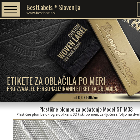
BestLabels™ Slovenija
www.bestlabels.si
ETIKETE ZA OBLAČILA PO MERI
PROIZVAJALEC PERSONALIZIRANIH ETIKET ZA OBLAČILA
… od 0,03 EUR/kos.
Plastične plombe za pečatenje Model ST-M33
Plastične plombe okrogle oblike, s 3D tiski po meri, zaključen s folijo na dve