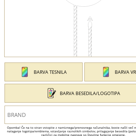
BARVA TESNILA
BARVA VR
BARVA BESEDILA/LOGOTIPA
Opomba! Če na to stran vstopite z namiznega/prenosnega računalnika, boste našli več mo
nalaganje logotipa/emblema, vstavljanje raznolikih simbolov, prilagajanje besedila (položa
različici za mobilne naprave so številne funkcije omejene.