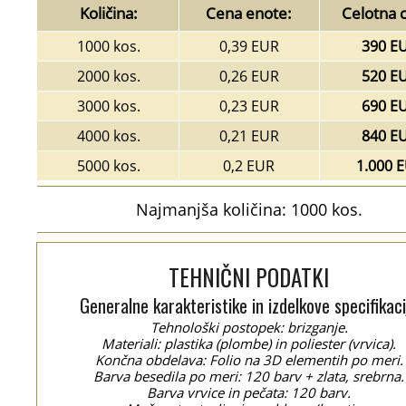
Količina:
Cena enote:
Celotna 
1000 kos.
0,39 EUR
390 E
2000 kos.
0,26 EUR
520 E
3000 kos.
0,23 EUR
690 E
4000 kos.
0,21 EUR
840 E
5000 kos.
0,2 EUR
1.000 
Najmanjša količina: 1000 kos.
TEHNIČNI PODATKI
Generalne karakteristike in izdelkove specifikaci
Tehnološki postopek: brizganje.
Materiali: plastika (plombe) in poliester (vrvica).
Končna obdelava: Folio na 3D elementih po meri.
Barva besedila po meri: 120 barv + zlata, srebrna.
Barva vrvice in pečata: 120 barv.