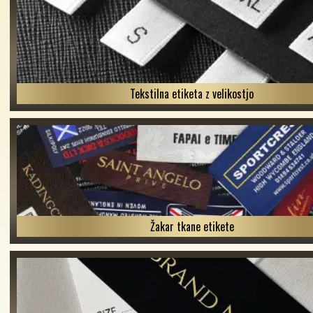
Tekstilna etiketa z velikostjo
Žakar tkane etikete