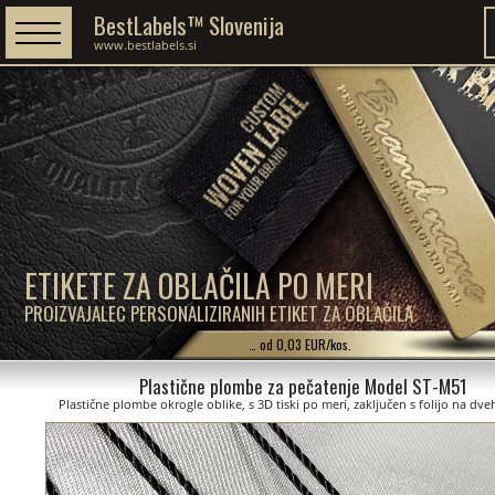
BestLabels™ Slovenija
www.bestlabels.si
ETIKETE ZA OBLAČILA PO MERI
PROIZVAJALEC PERSONALIZIRANIH ETIKET ZA OBLAČILA
… od 0,03 EUR/kos.
Plastične plombe za pečatenje Model ST-M51
Plastične plombe okrogle oblike, s 3D tiski po meri, zaključen s folijo na dve