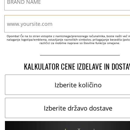
Opomba! Če na to stran vstopite z namiznega/prenosnega računalnika, boste našli več mo
nalaganje logotipa/emblema, vstavljanje raznolikih simbolov, prilagajanje besedila (položa
različici za mobilne naprave so številne funkcije omejene.
KALKULATOR CENE IZDELAVE IN DOSTA