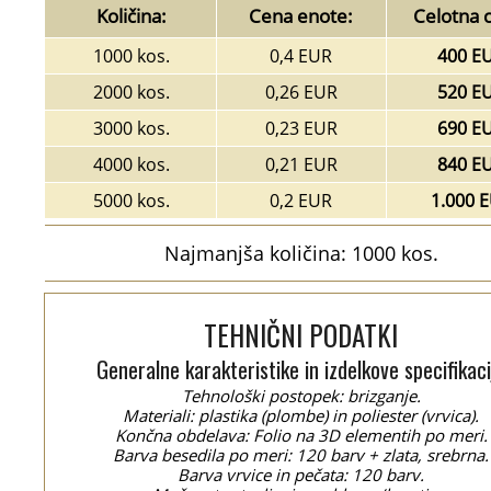
Količina:
Cena enote:
Celotna 
1000 kos.
0,4 EUR
400 E
2000 kos.
0,26 EUR
520 E
3000 kos.
0,23 EUR
690 E
4000 kos.
0,21 EUR
840 E
5000 kos.
0,2 EUR
1.000 
Najmanjša količina: 1000 kos.
TEHNIČNI PODATKI
Generalne karakteristike in izdelkove specifikaci
Tehnološki postopek: brizganje.
Materiali: plastika (plombe) in poliester (vrvica).
Končna obdelava: Folio na 3D elementih po meri.
Barva besedila po meri: 120 barv + zlata, srebrna.
Barva vrvice in pečata: 120 barv.