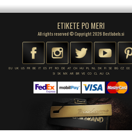
ETIKETE PO MERI
All rights reserved © Copyright 2026 Bestlabels.si
EU
UK
US
FR
BE
IT
ES
PT
RO
DE
AT
CH
HU
PL
NL
DK
FI
SE
BG
CZ
EE
SI
SK
MX
AR
BR
VE
CO
CL
AU
CA