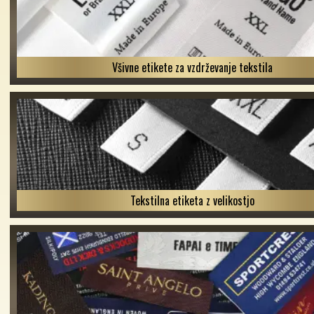
Všivne etikete za vzdrževanje tekstila
Tekstilna etiketa z velikostjo