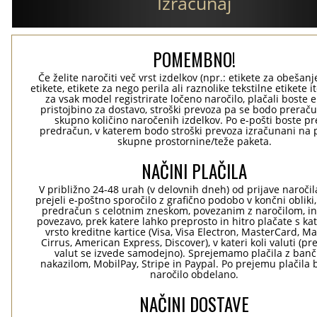
Izračunaj
POMEMBNO!
Če želite naročiti več vrst izdelkov (npr.: etikete za obešanj
etikete, etikete za nego perila ali raznolike tekstilne etikete it
za vsak model registrirate ločeno naročilo, plačali boste 
pristojbino za dostavo, stroški prevoza pa se bodo preraču
skupno količino naročenih izdelkov. Po e-pošti boste pre
predračun, v katerem bodo stroški prevoza izračunani na 
skupne prostornine/teže paketa.
NAČINI PLAČILA
V približno 24-48 urah (v delovnih dneh) od prijave naročil
prejeli e-poštno sporočilo z grafično podobo v končni obliki,
predračun s celotnim zneskom, povezanim z naročilom, i
povezavo, prek katere lahko preprosto in hitro plačate s kat
vrsto kreditne kartice (Visa, Visa Electron, MasterCard, Ma
Cirrus, American Express, Discover), v kateri koli valuti (pr
valut se izvede samodejno). Sprejemamo plačila z ban
nakazilom, MobilPay, Stripe in Paypal. Po prejemu plačila 
naročilo obdelano.
NAČINI DOSTAVE