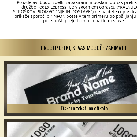
Po izdelavi bodo izdelki zapakirani in poslani do vas prek 
družbe FedEx Express. Če v zgornjem obrazcu ("KALKU
STROŠKOV PROIZVODNJE IN DOSTAVE") ne najdete ciljne drž
prikaže sporočilo "INFO", boste v tem primeru po pošiljanju
po e-pošti prejeli ceno in način dostave.
DRUGI IZDELKI, KI VAS MOGOČE ZANIMAJO:
Tiskane tekstilne etikete