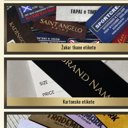
Žakar tkane etikete
Kartonske etikete