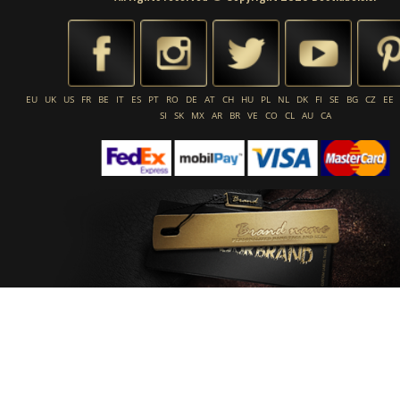
EU
UK
US
FR
BE
IT
ES
PT
RO
DE
AT
CH
HU
PL
NL
DK
FI
SE
BG
CZ
EE
SI
SK
MX
AR
BR
VE
CO
CL
AU
CA