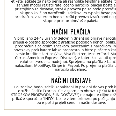
etikete, etikete za nego perila ali raznolike tekstilne etikete it
za vsak model registrirate ločeno naročilo, plačali boste 
pristojbino za dostavo, stroški prevoza pa se bodo preraču
skupno količino naročenih izdelkov. Po e-pošti boste pre
predračun, v katerem bodo stroški prevoza izračunani na 
skupne prostornine/teže paketa.
NAČINI PLAČILA
V približno 24-48 urah (v delovnih dneh) od prijave naročil
prejeli e-poštno sporočilo z grafično podobo v končni obliki,
predračun s celotnim zneskom, povezanim z naročilom, i
povezavo, prek katere lahko preprosto in hitro plačate s kat
vrsto kreditne kartice (Visa, Visa Electron, MasterCard, Ma
Cirrus, American Express, Discover), v kateri koli valuti (pr
valut se izvede samodejno). Sprejemamo plačila z ban
nakazilom, MobilPay, Stripe in Paypal. Po prejemu plačila 
naročilo obdelano.
NAČINI DOSTAVE
Po izdelavi bodo izdelki zapakirani in poslani do vas prek 
družbe FedEx Express. Če v zgornjem obrazcu ("KALKU
STROŠKOV PROIZVODNJE IN DOSTAVE") ne najdete ciljne drž
prikaže sporočilo "INFO", boste v tem primeru po pošiljanju
po e-pošti prejeli ceno in način dostave.