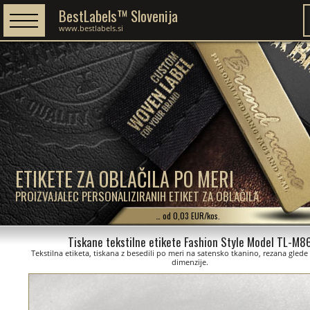
BestLabels™ Slovenija
www.bestlabels.si
ETIKETE ZA OBLAČILA PO MERI
PROIZVAJALEC PERSONALIZIRANIH ETIKET ZA OBLAČILA
… od 0,03 EUR/kos.
Tiskane tekstilne etikete Fashion Style Model TL-M8
Tekstilna etiketa, tiskana z besedili po meri na satensko tkanino, rezana gled
dimenzije.