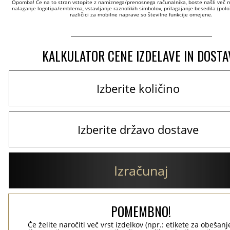
Opomba! Če na to stran vstopite z namiznega/prenosnega računalnika, boste našli več mo
nalaganje logotipa/emblema, vstavljanje raznolikih simbolov, prilagajanje besedila (položa
različici za mobilne naprave so številne funkcije omejene.
KALKULATOR CENE IZDELAVE IN DOSTA
Izračunaj
POMEMBNO!
Če želite naročiti več vrst izdelkov (npr.: etikete za obešanj