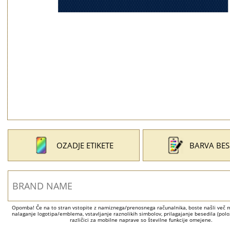
OZADJE ETIKETE
BARVA BES
Opomba! Če na to stran vstopite z namiznega/prenosnega računalnika, boste našli več mo
nalaganje logotipa/emblema, vstavljanje raznolikih simbolov, prilagajanje besedila (položa
različici za mobilne naprave so številne funkcije omejene.