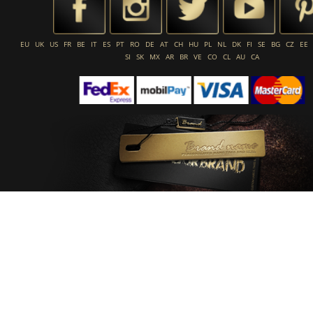
EU
UK
US
FR
BE
IT
ES
PT
RO
DE
AT
CH
HU
PL
NL
DK
FI
SE
BG
CZ
EE
SI
SK
MX
AR
BR
VE
CO
CL
AU
CA