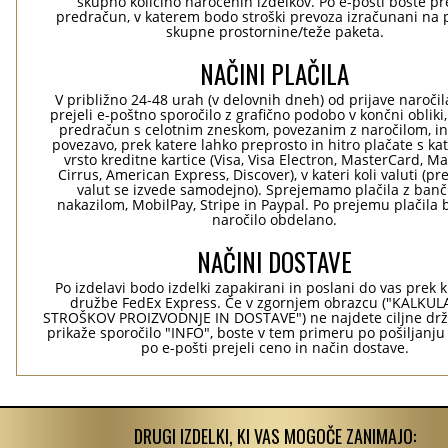
skupno količino naročenih izdelkov. Po e-pošti boste pre
predračun, v katerem bodo stroški prevoza izračunani na 
skupne prostornine/teže paketa.
NAČINI PLAČILA
V približno 24-48 urah (v delovnih dneh) od prijave naročil
prejeli e-poštno sporočilo z grafično podobo v končni obliki,
predračun s celotnim zneskom, povezanim z naročilom, i
povezavo, prek katere lahko preprosto in hitro plačate s kat
vrsto kreditne kartice (Visa, Visa Electron, MasterCard, Ma
Cirrus, American Express, Discover), v kateri koli valuti (pr
valut se izvede samodejno). Sprejemamo plačila z ban
nakazilom, MobilPay, Stripe in Paypal. Po prejemu plačila 
naročilo obdelano.
NAČINI DOSTAVE
Po izdelavi bodo izdelki zapakirani in poslani do vas prek 
družbe FedEx Express. Če v zgornjem obrazcu ("KALKU
STROŠKOV PROIZVODNJE IN DOSTAVE") ne najdete ciljne drž
prikaže sporočilo "INFO", boste v tem primeru po pošiljanju
po e-pošti prejeli ceno in način dostave.
DRUGI IZDELKI, KI VAS MOGOČE ZANIMAJO: