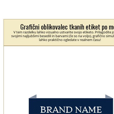
Grafični oblikovalec tkanih etiket po m
V tem razdelku lahko vizualno ustvarite svojo etiketo. Prilagodite j
svojimi najljubšimi besedili in barvami (če so na voljo), grafično simul
lahko praktično ogledate v realnem času!