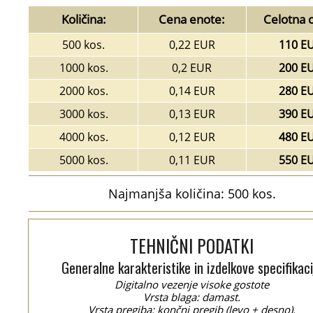
Količina:
Cena enote:
Celotna 
500 kos.
0,22 EUR
110 E
1000 kos.
0,2 EUR
200 E
2000 kos.
0,14 EUR
280 E
3000 kos.
0,13 EUR
390 E
4000 kos.
0,12 EUR
480 E
5000 kos.
0,11 EUR
550 E
Najmanjša količina: 500 kos.
TEHNIČNI PODATKI
Generalne karakteristike in izdelkove specifikaci
Digitalno vezenje visoke gostote
Vrsta blaga: damast.
Vrsta pregiba: končni pregib (levo + desno).