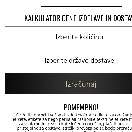
KALKULATOR CENE IZDELAVE IN DOSTA
Izračunaj
POMEMBNO!
Če želite naročiti več vrst izdelkov (npr.: etikete za obešanj
etikete, etikete za nego perila ali raznolike tekstilne etikete it
za vsak model registrirate ločeno naročilo, plačali boste 
pristojbino za dostavo, stroški prevoza pa se bodo preraču