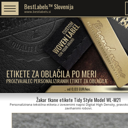
BestLabels™ Slovenija
www.bestlabels.si
ETIKETE ZA OBLAČILA PO MERI
PROIZVAJALEC PERSONALIZIRANIH ETIKET ZA OBLAČILA
… od 0,03 EUR/kos.
Žakar tkane etikete Tidy Style Model WL-M21
Personalizirana tekstilna etiketa z izvezenimi napisi Digital High Density, pravok
zavihanimi robovi.