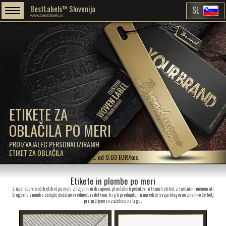
BestLabels™ Slovenija
SL
www.bestlabels.si
ETIKETE ZA
OBLAČILA PO MERI
PROIZVAJALEC PERSONALIZIRANIH
ETIKET ZA OBLAČILA
… od 0,03 EUR/kos.
Etikete in plombe po meri
Z uporabo visečih etiket po meri z izjemnim dizajnom, plastičnih pečatov in tkanih etiket z lastnim imenom ali
blagovno znamko dodajte dodatno vrednost izdelkom, ki jih prodajate, in naredite svojo blagovno znamko še bolj
priljubljeno in zaželeno na trgu.