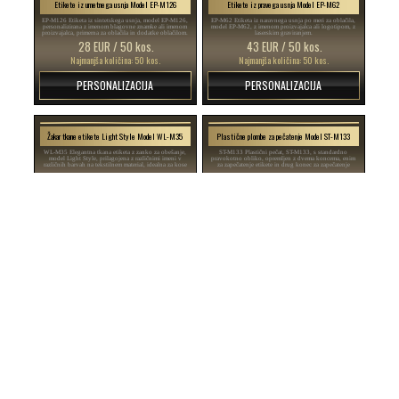
Etikete iz umetnega usnja Model EP-M126
Etikete iz pravega usnja Model EP-M62
EP-M126 Etiketa iz sintetskega usnja, model EP-M126,
EP-M62 Etiketa iz naravnega usnja po meri za oblačila,
personalizirana z imenom blagovne znamke ali imenom
model EP-M62, z imenom proizvajalca ali logotipom, z
proizvajalca, primerna za oblačila in dodatke oblačilom.
laserskim graviranjem.
28 EUR / 50 kos.
43 EUR / 50 kos.
Najmanjša količina: 50 kos.
Najmanjša količina: 50 kos.
PERSONALIZACIJA
PERSONALIZACIJA